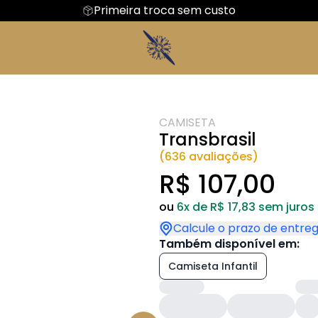
Primeira troca sem custo
DE GUERRA
FRASES
Camiseta Algodão Peruano
Hoodie Moletom
CIAS AEREAS
S PREMIUM
MECANICO
CAMISETA
Transbrasil
(636 avaliações)
R$ 107,00
ou
6x de R$ 17,83 sem juros
Calcule o prazo de entre
Também disponível em:
Camiseta Infantil