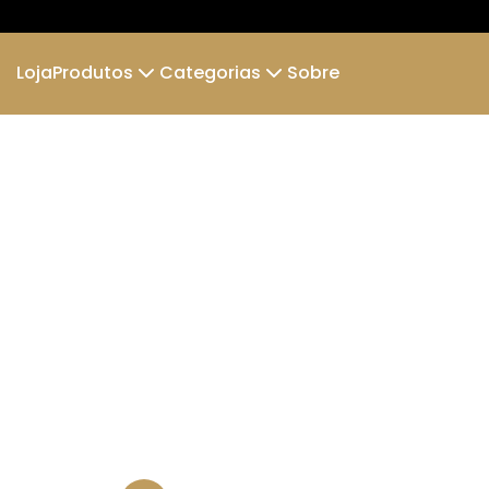
Loja
Produtos
Categorias
Sobre
Camiseta
Camiseta Infantil
AERONAVES e MOTORES
AVIÕES 
Boné Dad Hat
LET´S FLY
CAMISETA