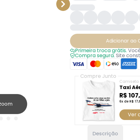
Adicionar ao 
Primeira troca grátis.
Você 
Compra segura.
Site cons
Compre Junto
Camiseta
Taxi Aé
R$ 107
6x de R$ 17,
 zoom
Ver 
Descrição