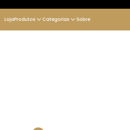
Loja
Produtos
Categorias
Sobre
Camiseta
Camiseta Infantil
AERONAVES e MOTORES
AVIÕES 
Boné Dad Hat
LET´S FLY
CAMISETA