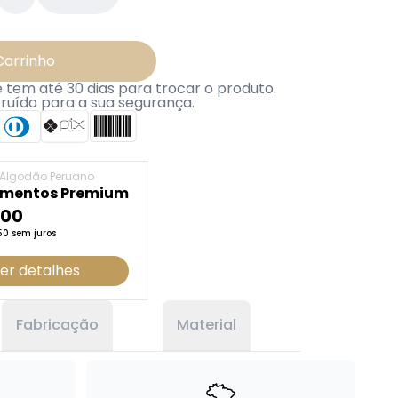
Carrinho
tem até 30 dias para trocar o produto.
truído para a sua segurança.
Algodão Peruano
rumentos Premium
,00
50 sem juros
er detalhes
Fabricação
Material