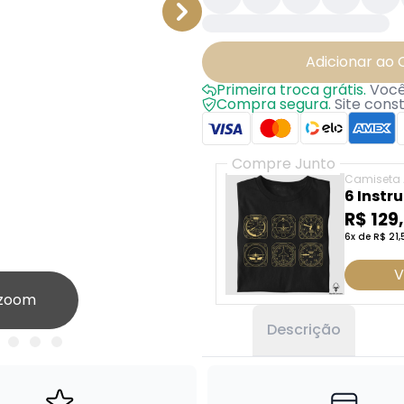
Adicionar ao 
Primeira troca grátis.
Você 
Compra segura.
Site cons
Compre Junto
Camiseta 
6 Inst
R$ 129
6x de R$ 21,
V
 zoom
Descrição