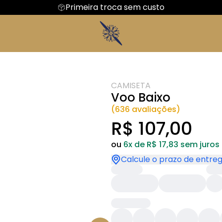
Primeira troca sem custo
DE GUERRA
FRASES
Camiseta Algodão Peruano
Hoodie Moletom
CIAS AEREAS
S PREMIUM
MECANICO
CAMISETA
Voo Baixo
(636 avaliações)
R$ 107,00
ou
6x de R$ 17,83 sem juros
Calcule o prazo de entre